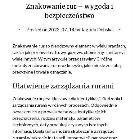
Znakowanie rur – wygoda i
bezpieczeństwo
Posted on
2023-07-14
by
Jagoda Dębska
Znakowanie rur
to nieodzowny element w wielu branżach,
takich jak przemysł naftowy, gazowy, chemiczny, sanitarny i
wiele innych. W tym artykule przedstawimy Ci różne
metody znakowania rur oraz korzyści, jakie niesie ze sobą
precyzyjne i trwałe oznaczanie.
Ułatwienie zarządzania rurami
Znakowanie rur jest kluczowe dla identyfikacji, śledzenia i
zarządzania rurami w różnych procesach. Odpowiednie
oznaczenie rur pozwala na łatwą identyfikację ich
przeznaczenia, rodzaju materiału, parametrów
technicznych, daty produkcji czy innych istotnych
informacji. Dzięki temu
można skutecznie zarządzać
rurami
w zakresie instalacji, konserwacji, naprawy oraz