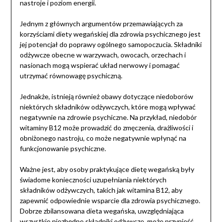
nastroje i poziom energii.
Jednym z głównych argumentów przemawiających za
korzyściami diety wegańskiej dla zdrowia psychicznego jest
jej potencjał do poprawy ogólnego samopoczucia. Składniki
odżywcze obecne w warzywach, owocach, orzechach i
nasionach mogą wspierać układ nerwowy i pomagać
utrzymać równowagę psychiczną.
Jednakże, istnieją również obawy dotyczące niedoborów
niektórych składników odżywczych, które mogą wpływać
negatywnie na zdrowie psychiczne. Na przykład, niedobór
witaminy B12 może prowadzić do zmęczenia, drażliwości i
obniżonego nastroju, co może negatywnie wpłynąć na
funkcjonowanie psychiczne.
Ważne jest, aby osoby praktykujące dietę wegańską były
świadome konieczności uzupełniania niektórych
składników odżywczych, takich jak witamina B12, aby
zapewnić odpowiednie wsparcie dla zdrowia psychicznego.
Dobrze zbilansowana dieta wegańska, uwzględniająca
wszystkie niezbędne składniki odżywcze, może przynieść