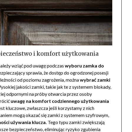
pieczeństwo i komfort użytkowania
 należy wziąć pod uwagę podczas
wyboru zamka do
pieczający sprawia, że dostęp do ogrodzonej posesji
ależności od poziomu zagrożenia, można
wybrać zamki
sokiej jakości zamki, takie jak te z systemem blokady,
dziej odpornymi na próby otwarcia przez osoby
rócić
uwagę na komfort codziennego użytkowania
est kluczowe, zwłaszcza jeśli korzystamy z nich
zaniem mogą okazać się zamki z systemem szyfrowym,
ości używania klucza.
Tego typu zamki zwiększają
ększe bezpieczeństwo, eliminując ryzyko zgubienia