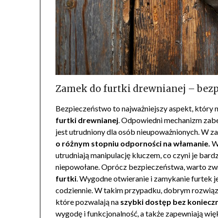
Zamek do furtki drewnianej – bez
Bezpieczeństwo to najważniejszy aspekt, który
furtki drewnianej
. Odpowiedni mechanizm zabez
jest utrudniony dla osób nieupoważnionych. W z
o różnym stopniu odporności na włamanie.
Wy
utrudniają manipulację kluczem, co czyni je bar
niepowołane. Oprócz bezpieczeństwa, warto zw
furtki
. Wygodne otwieranie i zamykanie furtek j
codziennie. W takim przypadku, dobrym rozwią
które pozwalają na
szybki dostęp bez konieczn
wygodę i funkcjonalność, a także zapewniają wi