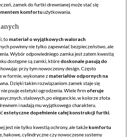
zeń, zamek do furtki drewnianej może stać się
elementem komfortu
użytkowania.
ianych
i, to
materiał o wyjątkowych walorach
anych powinny nie tylko zapewniać bezpieczeństwo, ale
zenia. Wybór odpowiedniego zamka jest zatem kwestią
ynku dostępne są zamki, które
doskonale pasują do
achowując przy tym nowoczesny design. Często
te w formie, wykonane z
materiałów odpornych na
zewna. Dzięki takim rozwiązaniom zamek staje się
nie psuje estetyki ogrodzenia. Wiele firm
oferuje
asycznych, stalowych, po eleganckie, w kolorze złota
 drewnem i nadają mu wyjątkowego charakteru.
ić
estetyczne dopełnienie całej konstrukcji furtki
.
jest nie tylko kwestią ochrony, ale także
komfortu
e, hakowe, cylindryczne czy nowoczesne systemy