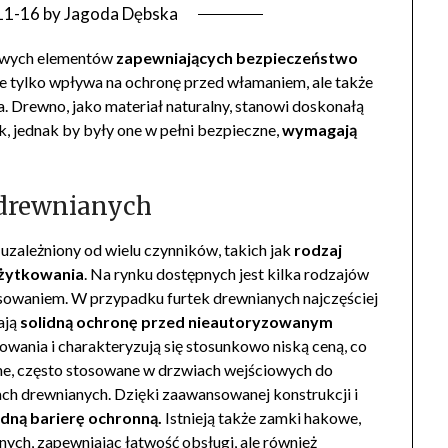
11-16
by
Jagoda Dębska
zowych elementów
zapewniających bezpieczeństwo
tylko wpływa na ochronę przed włamaniem, ale także
a. Drewno, jako materiał naturalny, stanowi doskonałą
k, jednak by były one w pełni bezpieczne,
wymagają
 drewnianych
uzależniony od wielu czynników, takich jak
rodzaj
użytkowania
. Na rynku dostępnych jest kilka rodzajów
osowaniem. W przypadku furtek drewnianych najczęściej
ają
solidną ochronę przed nieautoryzowanym
owania i charakteryzują się stosunkowo niską ceną, co
ne, często stosowane w drzwiach wejściowych do
ach drewnianych. Dzięki zaawansowanej konstrukcji i
idną barierę ochronną.
Istnieją także zamki hakowe,
nych, zapewniając łatwość obsługi, ale również