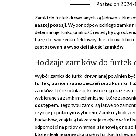
Posted on
2024-
Zamki do furtek drewnianych są jednym z kluc
naszej posesji.
Wybór odpowiedniego zamka nie 
determinuje funkcjonalność i estetykę ogrodzeni
bazę do tworzenia efektownych i solidnych furte
zastosowania wysokiej jakości zamków
.
Rodzaje zamków do furtek
Wybór
zamka do furtki drewnianej
powinien być 
furtek, poziom zabezpieczeń oraz komfort 
zamków, które różnią się konstrukcją oraz zast
wybierane są zamki mechaniczne, które zapewni
dostępem
. Tego typu zamki są łatwe do zamont
czyni je popularnym wyborem. Zamki cylindrycz
budynków, znajdują także swoje miejsce w furtk
odporności na próby włamań,
stanowią one sol
które idealnie sprawdzają się w furtkach drewnia