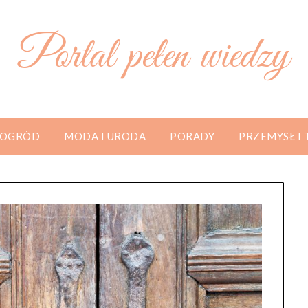
Portal pełen wiedzy
 OGRÓD
MODA I URODA
PORADY
PRZEMYSŁ I