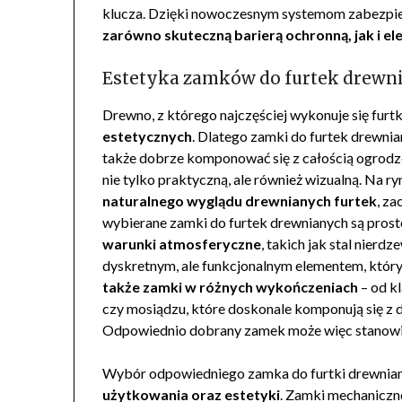
klucza. Dzięki nowoczesnym systemom zabezpiec
zarówno skuteczną barierą ochronną, jak i 
Estetyka zamków do furtek drewn
Drewno, z którego najczęściej wykonuje się furtk
estetycznych
. Dlatego zamki do furtek drewni
także dobrze komponować się z całością ogrod
nie tylko praktyczną, ale również wizualną. Na r
naturalnego wyglądu drewnianych furtek
, z
wybierane zamki do furtek drewnianych są pros
warunki atmosferyczne
, takich jak stal nierd
dyskretnym, ale funkcjonalnym elementem, który 
także zamki w różnych wykończeniach
– od kl
czy mosiądzu, które doskonale komponują się z
Odpowiednio dobrany zamek może więc stanow
Wybór odpowiedniego zamka do furtki drewnianej 
użytkowania oraz estetyki
. Zamki mechaniczn