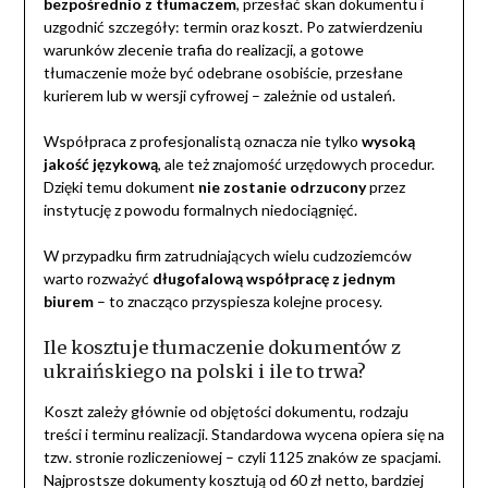
bezpośrednio z tłumaczem
, przesłać skan dokumentu i
uzgodnić szczegóły: termin oraz koszt. Po zatwierdzeniu
warunków zlecenie trafia do realizacji, a gotowe
tłumaczenie może być odebrane osobiście, przesłane
kurierem lub w wersji cyfrowej – zależnie od ustaleń.
Współpraca z profesjonalistą oznacza nie tylko
wysoką
jakość językową
, ale też znajomość urzędowych procedur.
Dzięki temu dokument
nie zostanie odrzucony
przez
instytucję z powodu formalnych niedociągnięć.
W przypadku firm zatrudniających wielu cudzoziemców
warto rozważyć
długofalową współpracę z jednym
biurem
– to znacząco przyspiesza kolejne procesy.
Ile kosztuje tłumaczenie dokumentów z
ukraińskiego na polski i ile to trwa?
Koszt zależy głównie od objętości dokumentu, rodzaju
treści i terminu realizacji. Standardowa wycena opiera się na
tzw. stronie rozliczeniowej – czyli 1125 znaków ze spacjami.
Najprostsze dokumenty kosztują od 60 zł netto, bardziej