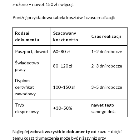
złożone – nawet 150 zł i więcej.
Poniżej przykładowa tabela kosztów i czasu realizacji:
Rodzaj
Szacowany
Czas realizacji
dokumentu
koszt netto
Paszport, dowód
60–80 zł
1–2 dni robocze
Świadectwo
80–120 zł
2–3 dni robocze
pracy
Dyplom,
certyfikat
100–150 zł
3–5 dni robocze
zawodowy
Tryb
nawet tego
+30–50%
ekspresowy
samego dnia
Najlepiej
zebrać wszystkie dokumenty od razu
– dzięki
temu koszt tłumaczenia może być niższy niż przy