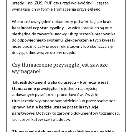
urzędy – np. ZUS, PUP czy urząd wojewódzki – często
wymagają ich w formie tłumaczenia przysięgłego.
Warto też uwzględnić dokumenty potwierdzające
brak
karalności czy stan cywilny
– w wielu branżach są one
niezbędne do zawarcia umowy lub zgłoszenia pracownika
do odpowiedniego systemu. Zlekceważenie tych kwestii
może opóźnić cały proces rekrutacyjny lub skończyć się
decyzją odmowną ze strony urzędu.
Czy tłumaczenie przysięgłe jest zawsze
wymagane?
Tak, jeśli dokument trafia do urzędu –
konieczne jest
tłumaczenie przysięgłe
. To jedno z najczęściej
zadawanych pytań przez pracodawców. Zwykłe
tłumaczenie wykonane samodzielnie lub przez osobę bez
uprawnień
nie będzie uznane przez instytucje
państwowe
. Dotyczy to zarówno dokumentów tożsamości,
jak i certyfikatów czy świadectw.
Tłumaczenie dokumentów z ukraińskiego na polski
w