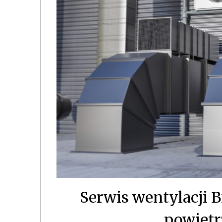
Serwis wentylacji B
powietr