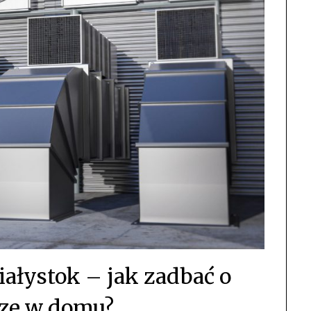
iałystok – jak zadbać o
ze w domu?