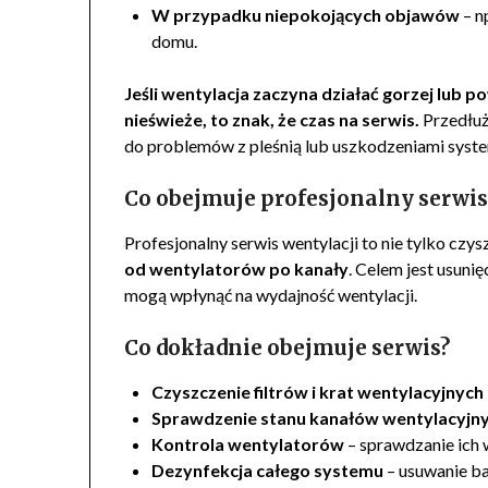
W przypadku niepokojących objawów
– n
domu.
Jeśli wentylacja zaczyna działać gorzej lub p
nieświeże, to znak, że czas na serwis.
Przedłuż
do problemów z pleśnią lub uszkodzeniami syst
Co obejmuje profesjonalny serwis
Profesjonalny serwis wentylacji to nie tylko czys
od wentylatorów po kanały
. Celem jest usuni
mogą wpłynąć na wydajność wentylacji.
Co dokładnie obejmuje serwis?
Czyszczenie filtrów i krat wentylacyjnych
Sprawdzenie stanu kanałów wentylacyjn
Kontrola wentylatorów
– sprawdzanie ich 
Dezynfekcja całego systemu
– usuwanie ba