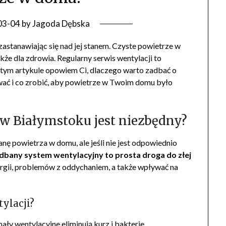
03-04
by
Jagoda Dębska
 zastanawiając się nad jej stanem. Czyste powietrze w
kże dla zdrowia. Regularny serwis wentylacji to
W tym artykule opowiem Ci, dlaczego warto zadbać o
ować i co zrobić, aby powietrze w Twoim domu było
 w Białymstoku jest niezbędny?
ę powietrza w domu, ale jeśli nie jest odpowiednio
dbany system wentylacyjny to prosta droga do złej
ergii, problemów z oddychaniem, a także wpływać na
ylacji?
anały wentylacyjne eliminują kurz i bakterie.