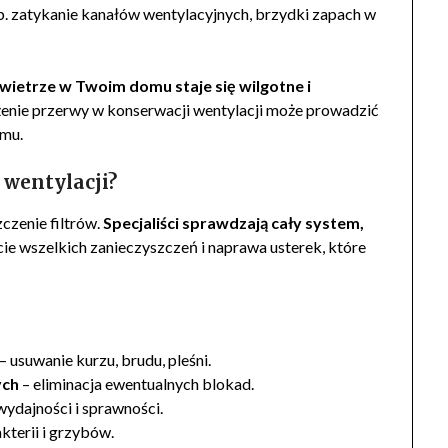
p. zatykanie kanałów wentylacyjnych, brzydki zapach w
owietrze w Twoim domu staje się wilgotne i
enie przerwy w konserwacji wentylacji może prowadzić
emu.
 wentylacji?
zczenie filtrów.
Specjaliści sprawdzają cały system,
ęcie wszelkich zanieczyszczeń i naprawa usterek, które
– usuwanie kurzu, brudu, pleśni.
ych
– eliminacja ewentualnych blokad.
wydajności i sprawności.
kterii i grzybów.