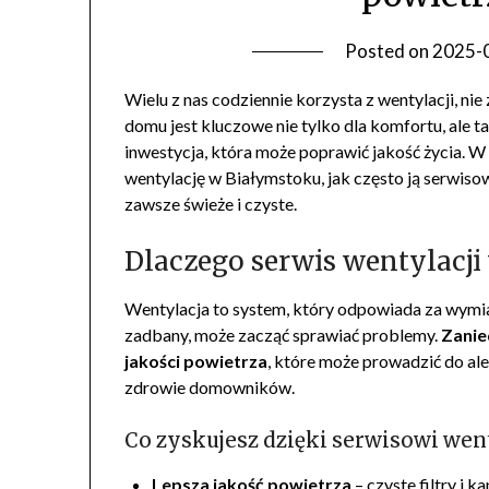
Posted on
2025-
Wielu z nas codziennie korzysta z wentylacji, nie
domu jest kluczowe nie tylko dla komfortu, ale ta
inwestycja, która może poprawić jakość życia. 
wentylację w Białymstoku, jak często ją serwis
zawsze świeże i czyste.
Dlaczego serwis wentylacji
Wentylacja to system, który odpowiada za wymian
zadbany, może zacząć sprawiać problemy.
Zanie
jakości powietrza
, które może prowadzić do al
zdrowie domowników.
Co zyskujesz dzięki serwisowi went
Lepsza jakość powietrza
– czyste filtry i k