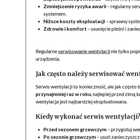
Zmniejszenie ryzyka awarii
– regularny se
systemem.
Niższe koszty eksploatacji
– sprawny syste
Zdrowie i komfort
– usunięcie pleśni i zan
Regularne
serwisowanie wentylacji
nie tylko pop
urządzenia.
Jak często należy serwisować wen
Serwis wentylacji to konieczność, ale jak częst
przynajmniej raz w roku
, najlepiej przed zimą
wentylacja jest najbardziej eksploatowana.
Kiedy wykonać serwis wentylacji
Przed sezonem grzewczym
– przygotuj wen
Po sezonie grzewczym
– usuń zanieczyszcz