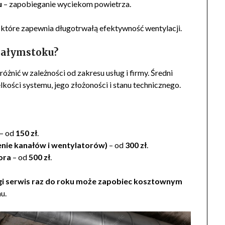
u
– zapobieganie wyciekom powietrza.
 które zapewnia długotrwałą efektywność wentylacji.
Białymstoku?
óżnić w zależności od zakresu usług i firmy. Średni
elkości systemu, jego złożoności i stanu technicznego.
– od
150 zł
.
enie kanałów i wentylatorów)
– od
300 zł
.
ora
– od
500 zł
.
gi serwis raz do roku może zapobiec kosztownym
u.