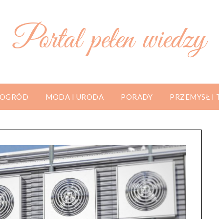
Portal pełen wiedzy
 OGRÓD
MODA I URODA
PORADY
PRZEMYSŁ I