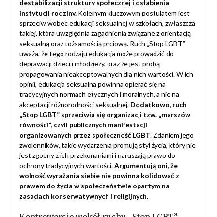
destabilizacji struktury społecznej i osłabienia
instytucji rodziny.
Kolejnym kluczowym postulatem jest
sprzeciw wobec edukacji seksualnej w szkołach, zwłaszcza
takiej, która uwzględnia zagadnienia związane z orientacją
seksualną oraz tożsamością płciową. Ruch „Stop LGBT”
uważa, że tego rodzaju edukacja może prowadzić do
deprawacji dzieci i młodzieży, oraz że jest próbą
propagowania nieakceptowalnych dla nich wartości. W ich
opinii, edukacja seksualna powinna opierać się na
tradycyjnych normach etycznych i moralnych, a nie na
akceptacji różnorodności seksualnej.
Dodatkowo, ruch
„Stop LGBT” sprzeciwia się organizacji tzw. „marszów
równości”, czyli publicznych manifestacji
organizowanych przez społeczność LGBT
. Zdaniem jego
zwolenników, takie wydarzenia promują styl życia, który nie
jest zgodny z ich przekonaniami i naruszają prawo do
ochrony tradycyjnych wartości.
Argumentują oni, że
wolność wyrażania siebie nie powinna kolidować z
prawem do życia w społeczeństwie opartym na
zasadach konserwatywnych i religijnych.
Kontrowersje wokół ruchu „Stop LGBT”