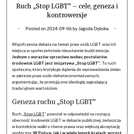
Ruch „Stop LGBT” – cele, geneza i
kontrowersje
Posted on
2024-09-06
by
Jagoda Dębska
Współczesna debata na temat praw osób LGBT oraz ich
miejsca w społeczeństwie nieustannie budzi emocje.
Jednym z wyrazów sprzeciwu wobec postulatów
środowisk LGBT jest inicjatywa „Stop LGBT”
. To ruch
społeczny, który krytykuje dążenia do wprowadzenia zmian
w zakresie praw osób nieheteronormatywnych,
argumentując, że promują one ideologię zagrażającą
tradycyjnym wartościom.
Geneza ruchu „Stop LGBT”
Ruch „
Stop LGBT
” powstał w odpowiedzi na rosnącą
obecność środowisk LGBT w debacie publicznej, zwłaszcza
w kontekście walki o równe prawa oraz większą akceptację
społeczną.
W Polsce, jak i w wielu innych krajach, wzrost