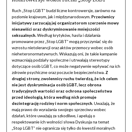
Ruch „Stop LGBT” budzi liczne kontrowersje, zarówno na
poziomie krajowym, jak i międzynarodowym.
Przeciwnicy
inicjatywy zarzucają jej organizatorom szerzenie mowy
nienawiści oraz dyskryminowanie mniejszości
seksualnych.
Według krytyków, hasła i działania
promowane przez „Stop LGBT” mogą przyczyniać się do
wzrostu nietolerancji oraz aktów przemocy wobec osób
nieheteronormatywnych. Wskazują oni, że takie kampanie
wzmacniają podziały społeczne i utrwalają stereotypy
dotyczące osób LGBT, co może negatywnie wpływać na ich
zdrowie psychiczne oraz poczucie bezpieczeństwa.
Z
drugiej strony, zwolennicy ruchu twierdzą, że ich celem
nie jest dyskryminacja osób LGBT, lecz obrona
tradycyjnych wartości oraz ochrona społeczeństwa
przed ideologią, która według nich promuje
dezintegrację rodziny i norm społecznych
. Uważają, że
mają prawo do wyrażania swojego sprzeciwu wobec
działań, które uważają za szkodliwe, i apelują o
respektowanie ich wolności słowa Dyskusja na temat
„Stop LGBT” nie ogranicza się tylko do kwestii moralnych