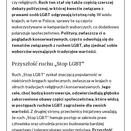
czy religijnych.
Ruch ten stał się także częścią szerszej
debaty politycznej, w której kwestie związane z
prawami osób LGBT odgrywają istotną rolę.
W wielu
krajach, w tym w Polsce, sprawy te są często
wykorzystywane w kampaniach wyborczych, co dodatkowo
polaryzuje społeczeństwo.
Politycy, zwłaszcza ci o
poglądach konserwatywnych, często odwołują się do
tematów związanych z ruchem LGBT, aby zjednać sobie
wyborców wyznających tradycyjne wartości.
Przyszłość ruchu „Stop LGBT”
Ruch „Stop LGBT” zyskał znaczącą popularność w
niektórych kręgach społecznych, zwłaszcza w krajach o
silnych tradycjach religijnych i konserwatywnych.
Jego
cele, choć budzą kontrowersje, odzwierciedlają głęboko
zakorzenione obawy części społeczeństwa, które widzą
w postępach ruchów LGBT zagrożenie dla swoich
wartości.
Z drugiej strony, przeciwnicy inicjatywy uważają,
że ruch „Stop LGBT” hamuje postęp w zakresie praw
człowieka oraz utrudnia proces budowania bardziej
otwartego i tolerancyjnego społeczeństwa.
Przyszłość