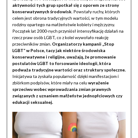
aktywności tych grup spotkał się z oporem ze strony
konserwatywnych środowisk
. Powstały ruchy, których
celem jest obrona tradycyjnych wartości, w tym modelu
rodziny opartego na małżeństwie kobiety i mężczyzny.
Początek lat 2000-nych przyniósł intensyfikację działań na
rzecz praw osób LGBT, co z kolei wywołało reakcję
przeciwników zmian.
Organizatorzy kampanii „Stop
LGBT” w Polsce, tacy jak niektóre środowiska
konserwatywne i religijne, uważają, że promowanie
postulatów LGBT to forsowanie ideologii, która
podważa tradycyjne wartości oraz struktury społeczne.
Inicjatywa ta zyskała popularność dzięki manifestacjom i
zbiórkom podpisów, które miały na celu
wyrażenie
sprzeciwu wobec wprowadzania zmian prawnych
związanych z uznaniem małżeństw jednopłciowych czy
edukacji seksualnej.