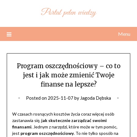
Skip
Portal pełen wiedzy
to
content
Menu
Program oszczędnościowy – co to
jest i jak może zmienić Twoje
finanse na lepsze?
Posted on
2025-11-07
by
Jagoda Dębska
W czasach rosnących kosztów życia coraz więcej osób
zastanawia się,
jak skutecznie zarządzać swoimi
finansami
. Jednym z narzędzi, które może w tym pomóc,
jest
program oszczędnościowy
. To nie tylko sposób na