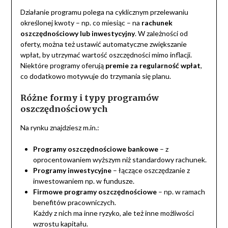
Działanie programu polega na cyklicznym przelewaniu
określonej kwoty – np. co miesiąc – na
rachunek
oszczędnościowy lub inwestycyjny
. W zależności od
oferty, można też ustawić automatyczne zwiększanie
wpłat, by utrzymać wartość oszczędności mimo inflacji.
Niektóre programy oferują
premie za regularność wpłat
,
co dodatkowo motywuje do trzymania się planu.
Różne formy i typy programów
oszczędnościowych
Na rynku znajdziesz m.in.:
Programy oszczędnościowe bankowe
– z
oprocentowaniem wyższym niż standardowy rachunek.
Programy inwestycyjne
– łączące oszczędzanie z
inwestowaniem np. w fundusze.
Firmowe programy oszczędnościowe
– np. w ramach
benefitów pracowniczych.
Każdy z nich ma inne ryzyko, ale też inne możliwości
wzrostu kapitału.