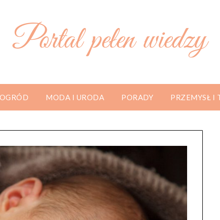
Portal pełen wiedzy
 OGRÓD
MODA I URODA
PORADY
PRZEMYSŁ I