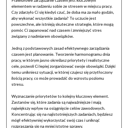
Prawidłowe zarządzanie czasem jest kluczowym
elementem w radzeniu sobie ze stresem w miejscu pracy.
Czy zdarzyło Ci się kiedyś czuć, że doba ma za mało godzin,
aby wykonać wszystkie zadania? To uczucie jest
powszechne, ale istnieją skuteczne strategie, które mogą
pomóc Ci zapanować nad czasem i zmniejszyć stres
związany z nadmiarem obowiązków.
Jedną z podstawowych zasad efektywnego zarządzania
czasem jest planowanie. Tworzenie harmonogramu dnia
pracy, w którym jasno określasz priorytety i realistyczne
cele, pozwoli Ci lepiej zorganizować swoje obowiązki. Dzięki
temu unikniesz sytuacji, w której czujesz się przytłoczony
ilością pracy, co może prowadzić do wzrostu poziomu
stresu.
Wyznaczanie priorytetów to kolejny kluczowy element.
Zastanów się, które zadania są najważniejsze i mają
największy wpływ na osiągnięcie celów zawodowych.
Koncentrując się na najistotniejszych zadaniach, będziesz
mógł efektywniej wykorzystać swój czas i uniknąć
rozpraszania się na mniej istotne sprawy.