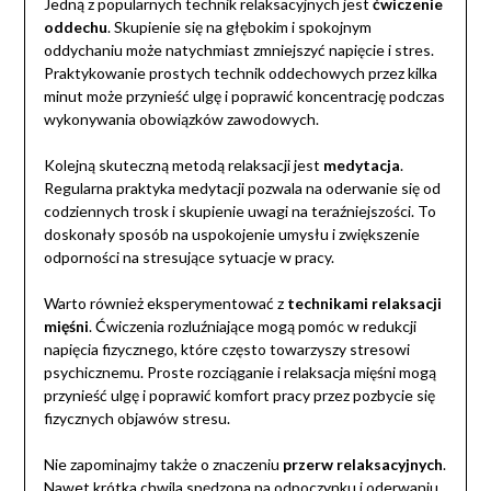
Jedną z popularnych technik relaksacyjnych jest
ćwiczenie
oddechu
. Skupienie się na głębokim i spokojnym
oddychaniu może natychmiast zmniejszyć napięcie i stres.
Praktykowanie prostych technik oddechowych przez kilka
minut może przynieść ulgę i poprawić koncentrację podczas
wykonywania obowiązków zawodowych.
Kolejną skuteczną metodą relaksacji jest
medytacja
.
Regularna praktyka medytacji pozwala na oderwanie się od
codziennych trosk i skupienie uwagi na teraźniejszości. To
doskonały sposób na uspokojenie umysłu i zwiększenie
odporności na stresujące sytuacje w pracy.
Warto również eksperymentować z
technikami relaksacji
mięśni
. Ćwiczenia rozluźniające mogą pomóc w redukcji
napięcia fizycznego, które często towarzyszy stresowi
psychicznemu. Proste rozciąganie i relaksacja mięśni mogą
przynieść ulgę i poprawić komfort pracy przez pozbycie się
fizycznych objawów stresu.
Nie zapominajmy także o znaczeniu
przerw relaksacyjnych
.
Nawet krótka chwila spędzona na odpoczynku i oderwaniu