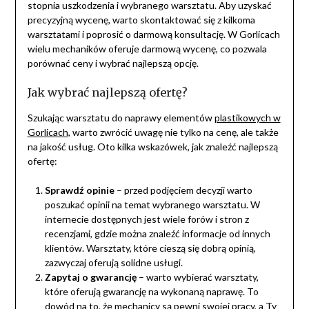
stopnia uszkodzenia i wybranego warsztatu. Aby uzyskać
precyzyjną wycenę, warto skontaktować się z kilkoma
warsztatami i poprosić o darmową konsultację. W Gorlicach
wielu mechaników oferuje darmową wycenę, co pozwala
porównać ceny i wybrać najlepszą opcję.
Jak wybrać najlepszą ofertę?
Szukając warsztatu do naprawy elementów
plastikowych w
Gorlicach
, warto zwrócić uwagę nie tylko na cenę, ale także
na jakość usług. Oto kilka wskazówek, jak znaleźć najlepszą
ofertę:
Sprawdź opinie
– przed podjęciem decyzji warto
poszukać opinii na temat wybranego warsztatu. W
internecie dostępnych jest wiele forów i stron z
recenzjami, gdzie można znaleźć informacje od innych
klientów. Warsztaty, które cieszą się dobrą opinią,
zazwyczaj oferują solidne usługi.
Zapytaj o gwarancję
– warto wybierać warsztaty,
które oferują gwarancję na wykonaną naprawę. To
dowód na to, że mechanicy są pewni swojej pracy, a Ty