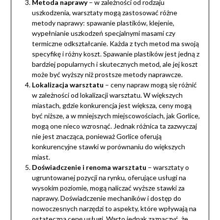
Metoda naprawy
– w zależności od rodzaju
uszkodzenia, warsztaty mogą zastosować różne
metody naprawy: spawanie plastików, klejenie,
wypełnianie uszkodzeń specjalnymi masami czy
termiczne odkształcanie. Każda z tych metod ma swoją
specyfikę i różny koszt. Spawanie plastików jest jedną z
bardziej popularnych i skutecznych metod, ale jej koszt
może być wyższy niż prostsze metody naprawcze.
Lokalizacja warsztatu
– ceny napraw mogą się różnić
w zależności od lokalizacji warsztatu. W większych
miastach, gdzie konkurencja jest większa, ceny mogą
być niższe, a w mniejszych miejscowościach, jak Gorlice,
mogą one nieco wzrosnąć. Jednak różnica ta zazwyczaj
nie jest znacząca, ponieważ Gorlice oferują
konkurencyjne stawki w porównaniu do większych
miast.
Doświadczenie i renoma warsztatu
– warsztaty o
ugruntowanej pozycji na rynku, oferujące usługi na
wysokim poziomie, mogą naliczać wyższe stawki za
naprawy. Doświadczenie mechaników i dostęp do
nowoczesnych narzędzi to aspekty, które wpływają na
ostateczną cenę usługi. Warto jednak zaznaczyć, że