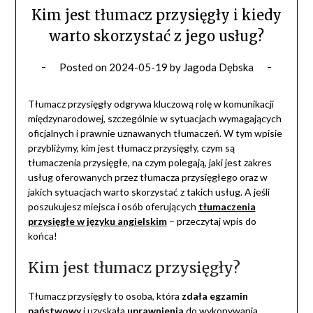
Kim jest tłumacz przysięgły i kiedy
warto skorzystać z jego usług?
Posted on
2024-05-19
by
Jagoda Dębska
Tłumacz przysięgły odgrywa kluczową rolę w komunikacji
międzynarodowej, szczególnie w sytuacjach wymagających
oficjalnych i prawnie uznawanych tłumaczeń. W tym wpisie
przybliżymy, kim jest tłumacz przysięgły, czym są
tłumaczenia przysięgłe, na czym polegają, jaki jest zakres
usług oferowanych przez tłumacza przysięgłego oraz w
jakich sytuacjach warto skorzystać z takich usług. A jeśli
poszukujesz miejsca i osób oferujących
tłumaczenia
przysięgłe w języku angielskim
– przeczytaj wpis do
końca!
Kim jest tłumacz przysięgły?
Tłumacz przysięgły to osoba, która
zdała egzamin
państwowy
i uzyskała
uprawnienia
do wykonywania