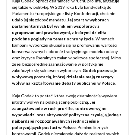
Kaja Godek, oprócz działalności w ruchu pro-life, angażuje
się także w politykę. W 2019 roku była kandydatką do
Parlamentu Europejskiego z listy Konfederacji, choć nie
udało jej się zdobyć mandatu.
Jej start w wyborach
parlamentarnych był wynikiem współpracy z
ugrupowaniami prawicowymi, z którymi dzieliła
podobne poglądy na temat ochrony życia
. W ramach
kampanii wyborczej skupiała się na promowaniu wartości
konserwatywnych, obronie tradycyjnego modelu rodziny
oraz krytyce liberalnych zmian w polityce społecznej. Mimo
że jej bezpośrednie zaangażowanie w politykę nie
zakończyło się sukcesem wyborczym,
Godek pozostaje
wpływową postacią, której działania mają znaczący
wpływ na kształtowanie debaty publicznej w Polsce
.
Kaja Godek to postać, która swoją działalnością wywiera
istotny wpływ na polską scenę publiczną.
Jej
zaangażowanie w ruch pro-life, kontrowersyjne
wypowiedzi oraz aktywność polityczna czynią ją jedną z
najbardziej rozpoznawalnych i jednocześnie
polaryzujących postaci w Polsce
. Pomimo licznych
kontrowersji, Godek niezmiennie dąży do realizacji swoich