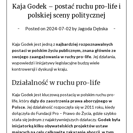
Kaja Godek – postać ruchu pro-life i
polskiej sceny politycznej
Posted on
2024-07-02
by
Jagoda Dębska
Kaja Godek jest jedną z
najbardziej rozpoznawalnych
postaci w polskim życiu publicznym, znana głównie ze
swojego zaangażowania w ruchy pro-life
. Jej działania,
wypowiedzi i inicjatywy legislacyjne budzą wiele
kontrowersji i dyskusji w kraju.
Działalność w ruchu pro-life
Kaja Godek jest kluczową postacią w polskim ruchu pro-
life, który
dąży do
zaostrzenia prawa aborcyjnego w
Polsce
. Jej działalność rozpoczęła się w 2011 roku, kiedy
dołączyła do Fundacji Pro – Prawo do Życia, gdzie szybko
stała się jednym z najaktywniejszych działaczy.
Godek była
inicjatorką kilku obywatelskich projektów ustaw
mających na celu całkowite zakazanie aborcji, w tym