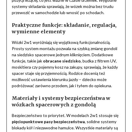
pozycji leżącej, co jest ważne w czasie drzemek. Wygodne
systemy składania sprawiają, że wózek można bez trudu
przewozić w samochodzie lub wnosić po schodach.
Praktyczne funkcje: składanie, regulacja,
wymienne elementy
Wózki 2w1 wyróżniają się wyjątkową funkcjonalnością.
Prosty system montażu pozwala na szybką zmianę gondoli
na siedzisko spacerowe jednym kliknięciem. Dodatkowe
funkcje, takie jak
obracane siedzisko
, budka z filtrem UV,
moskitiera czy pojemny kosz na zakupy, sprawiają, że każdy
spacer staje się przyjemnością. Rodzice docenią też
możliwość ustawienia kierunku jazdy – dziecko może
podróżować zarówno przodem, jak i tyłem do opiekuna.
Materiały i systemy bezpieczeństwa w
wózkach spacerowych z gondolą
Bezpieczeństwo to priorytet. W modelach 2w1 stosuje się
pięciopunktowe pasy bezpieczeństwa
, solidne systemy
blokady kół i niezawodne hamulce. Wszystkie materiały są