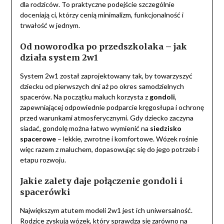
dla rodziców. To praktyczne podejście szczególnie
doceniają ci, którzy cenią minimalizm, funkcjonalność i
trwałość w jednym.
Od noworodka po przedszkolaka – jak
działa system 2w1
System 2w1 został zaprojektowany tak, by towarzyszyć
dziecku od pierwszych dni aż po okres samodzielnych
spacerów. Na początku maluch korzysta z
gondoli
,
zapewniającej odpowiednie podparcie kręgosłupa i ochronę
przed warunkami atmosferycznymi. Gdy dziecko zaczyna
siadać, gondolę można łatwo wymienić na
siedzisko
spacerowe
– lekkie, zwrotne i komfortowe. Wózek rośnie
więc razem z maluchem, dopasowując się do jego potrzeb i
etapu rozwoju.
Jakie zalety daje połączenie gondoli i
spacerówki
Największym atutem modeli 2w1 jest ich uniwersalność.
Rodzice zyskują wózek, który sprawdza się zarówno na