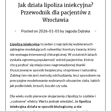
Jak działa lipoliza iniekcyjna?
Przewodnik dla pacjentów z
Wrocławia
Posted on
2026-01-05
by
Jagoda Dębska
Lipoliza iniekcyjna
to jeden z najczęściej wybieranych
zabiegów modelujących sylwetkę i kontury twarzy, który
nie wymaga interwencji chirurgicznej. W ostatnich latach
zyskała ogromną popularność wśród pacjentów, którzy
chcą pozbyć się miejscowo nagromadzonej tkanki
tłuszczowej w sposób bezpieczny, stopniowy i naturalny.
Zabieg ten nie jest metodą odchudzania, lecz sposobem na
precyzyjne modelowanie wybranych obszarów ciała, takich
jak podbródek, brzuch, boczki czy uda.
Dla wielu osób pierwsze skojarzenia z lipolizą to szybkie i
„cudowne” efekty. Warto jednak wiedzieć, że
lipoliza
iniekcyjna działa w sposób biologiczny, a nie