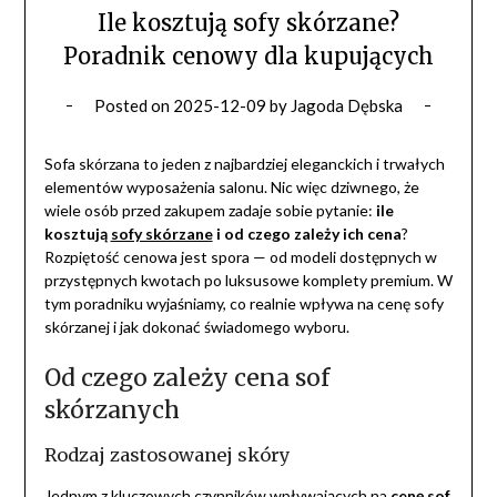
Ile kosztują sofy skórzane?
Poradnik cenowy dla kupujących
Posted on
2025-12-09
by
Jagoda Dębska
Sofa skórzana to jeden z najbardziej eleganckich i trwałych
elementów wyposażenia salonu. Nic więc dziwnego, że
wiele osób przed zakupem zadaje sobie pytanie:
ile
kosztują
sofy skórzane
i od czego zależy ich cena
?
Rozpiętość cenowa jest spora — od modeli dostępnych w
przystępnych kwotach po luksusowe komplety premium. W
tym poradniku wyjaśniamy, co realnie wpływa na cenę sofy
skórzanej i jak dokonać świadomego wyboru.
Od czego zależy cena sof
skórzanych
Rodzaj zastosowanej skóry
Jednym z kluczowych czynników wpływających na
cenę sof