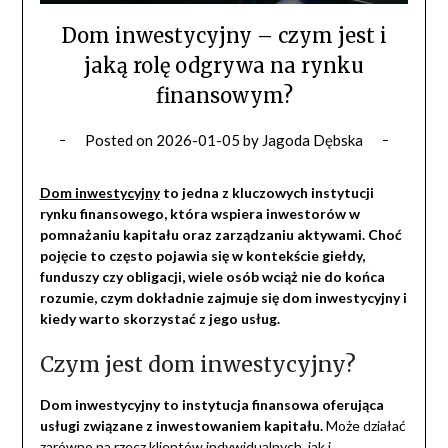
Dom inwestycyjny – czym jest i
jaką rolę odgrywa na rynku
finansowym?
Posted on
2026-01-05
by
Jagoda Dębska
Dom inwestycyjny
to jedna z kluczowych instytucji
rynku finansowego, która wspiera inwestorów w
pomnażaniu kapitału oraz zarządzaniu aktywami. Choć
pojęcie to często pojawia się w kontekście giełdy,
funduszy czy obligacji, wiele osób wciąż nie do końca
rozumie, czym dokładnie zajmuje się dom inwestycyjny i
kiedy warto skorzystać z jego usług.
Czym jest dom inwestycyjny?
Dom inwestycyjny to instytucja finansowa oferująca
usługi związane z inwestowaniem kapitału.
Może działać
zarówno na rzecz klientów indywidualnych, jak i