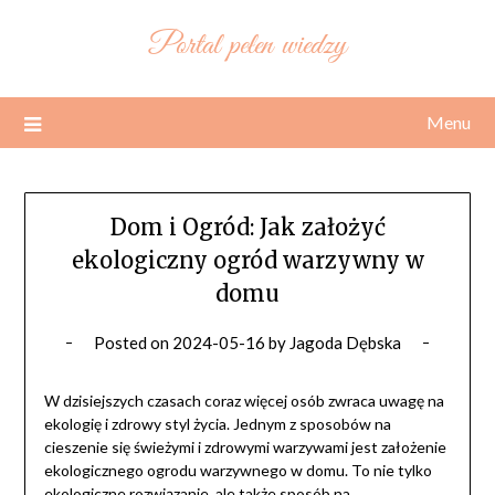
Skip
Portal pełen wiedzy
to
content
Menu
Dom i Ogród: Jak założyć
ekologiczny ogród warzywny w
domu
Posted on
2024-05-16
by
Jagoda Dębska
W dzisiejszych czasach coraz więcej osób zwraca uwagę na
ekologię i zdrowy styl życia. Jednym z sposobów na
cieszenie się świeżymi i zdrowymi warzywami jest założenie
ekologicznego ogrodu warzywnego w domu. To nie tylko
ekologiczne rozwiązanie, ale także sposób na