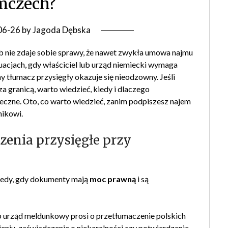
mczech?
06-26
by
Jagoda Dębska
 nie zdaje sobie sprawy, że nawet zwykła umowa najmu
acjach, gdy właściciel lub urząd niemiecki wymaga
 tłumacz przysięgły okazuje się nieodzowny. Jeśli
a granicą, warto wiedzieć, kiedy i dlaczego
eczne. Oto, co warto wiedzieć, zanim podpiszesz najem
nikowi.
enia przysięgłe przy
tedy, gdy dokumenty mają
moc prawną
i są
lub urząd meldunkowy prosi o przetłumaczenie polskich
eniu, zaświadczenie o niekaralności czy potwierdzenie