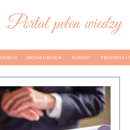
Portal pełen wiedzy
 OGRÓD
MODA I URODA
PORADY
PRZEMYSŁ I