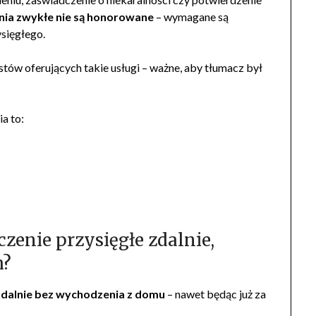
nia zwykłe nie są honorowane
– wymagane są
sięgłego.
tów oferujących takie usługi – ważne, aby tłumacz był
a to:
enie przysięgłe zdalnie,
h?
zdalnie bez wychodzenia z domu
– nawet będąc już za