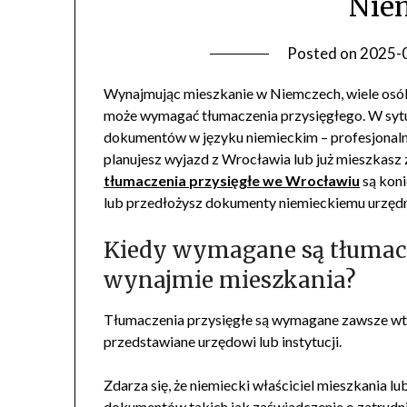
Nie
Posted on
2025-
Wynajmując mieszkanie w Niemczech, wiele osób
może wymagać tłumaczenia przysięgłego. W sytu
dokumentów w języku niemieckim – profesjonalny
planujesz wyjazd z Wrocławia lub już mieszkasz z
tłumaczenia przysięgłe we Wrocławiu
są koni
lub przedłożysz dokumenty niemieckiemu urzęd
Kiedy wymagane są tłumacz
wynajmie mieszkania?
Tłumaczenia przysięgłe są wymagane zawsze w
przedstawiane urzędowi lub instytucji.
Zdarza się, że niemiecki właściciel mieszkania 
dokumentów takich jak zaświadczenie o zatrudni