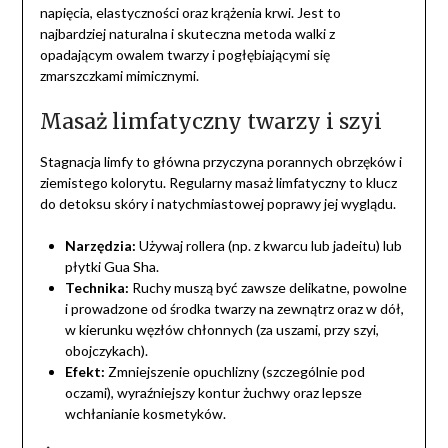
napięcia, elastyczności oraz krążenia krwi. Jest to
najbardziej naturalna i skuteczna metoda walki z
opadającym owalem twarzy i pogłębiającymi się
zmarszczkami mimicznymi.
Masaż limfatyczny twarzy i szyi
Stagnacja limfy to główna przyczyna porannych obrzęków i
ziemistego kolorytu. Regularny masaż limfatyczny to klucz
do detoksu skóry i natychmiastowej poprawy jej wyglądu.
Narzędzia:
Używaj rollera (np. z kwarcu lub jadeitu) lub
płytki Gua Sha.
Technika:
Ruchy muszą być zawsze delikatne, powolne
i prowadzone od środka twarzy na zewnątrz oraz w dół,
w kierunku węzłów chłonnych (za uszami, przy szyi,
obojczykach).
Efekt:
Zmniejszenie opuchlizny (szczególnie pod
oczami), wyraźniejszy kontur żuchwy oraz lepsze
wchłanianie kosmetyków.