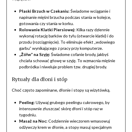
Płaski Brzuch w Czekaniu:
Świadome wciąganie i
napinanie mięśni brzucha podczas stania w kolejce,
gotowania czy stania w korku.
Rolowanie Klatki Piersiowej:
Kilka razy dziennie
wykonaj rotację barków do tyłu (otwarcie klatki) i do
przodu (rozciągnięcie). To eliminuje efekt „wdowiego
garbu” wynikającego z pracy przy komputerze.
„Żółw” na Szyję:
Świadome cofanie brody, jakbyś
chciała schować głowę w szyję. To wzmacnia mięśnie
podbródka i niweluje problem tzw. drugiej brody.
Rytuały dla dłoni i stóp
Choć często zapominane, dłonie i stopy są wizytówką.
Peeling:
Używaj grubego peelingu cukrowego, by
intensywnie złuszczać skórę dłoni i stóp raz w
tygodniu.
Masaż na Noc:
Codziennie wieczorem wmasowuj
odżywczy krem w dłonie, a stopy masuj specjalnym