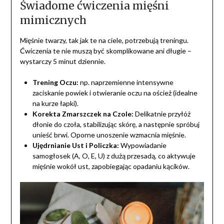
Świadome ćwiczenia mięśni
mimicznych
Mięśnie twarzy, tak jak te na ciele, potrzebują treningu.
Ćwiczenia te nie muszą być skomplikowane ani długie –
wystarczy 5 minut dziennie.
Trening Oczu:
np. naprzemienne intensywne
zaciskanie powiek i otwieranie oczu na oścież (idealne
na kurze łapki).
Korekta Zmarszczek na Czole:
Delikatnie przyłóż
dłonie do czoła, stabilizując skórę, a następnie spróbuj
unieść brwi. Oporne unoszenie wzmacnia mięśnie.
Ujędrnianie Ust i Policzka:
Wypowiadanie
samogłosek (A, O, E, U) z dużą przesadą, co aktywuje
mięśnie wokół ust, zapobiegając opadaniu kącików.