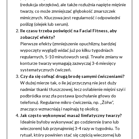
(redukcja obrzęków), ale także rozluźnia napięte mięśnie
twarzy, co może zmniejszać głębokość zmarszczek
mimicznych. Kluczowa jest regularność i odpowiedni
poślizg (olejek lub serum).
Ile czasu trzeba poświęcić na Facial Fitness, aby
zobaczyć efekty?
Pierwsze efekty (zmniejszenie opuchlizny, bardziej
wypoczęty wygląd) widać już po kilku tygodniach
regularnych, 5-10 minutowych sesji. Trwałe zmiany w
konturze twarzy wymagają zazwyczaj 3-6 miesięcy
systematycznych ćwiczeń.
Czy da się cofnąć drugą brodę samymi ćwiczeniami?
W dużej mierze tak, o ile jej przyczyną nie jest duży
nadmiar tkanki tłuszczowej, lecz osłabienie mięśni szyi i
podbródka oraz zła postawa (pochylanie głowy do
telefonu). Regularne mikro-ćwiczenia, np. „Żółw”,
znacząco wzmacniają i napinają tę okolicę.
Jak często wykonywać masaż limfatyczny twarzy?
Idealnie byłoby wykonywać go codziennie (rano lub
wieczorem) lub przynajmniej 3-4 razy w tygodniu. To
rytuał, który powinien stać się częścią wieczornej lub