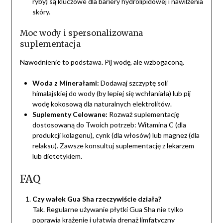
ryby) są kluczowe dla bariery hydrolipidowej i nawilżenia
skóry.
Moc wody i spersonalizowana
suplementacja
Nawodnienie to podstawa. Pij wodę, ale wzbogaconą.
Woda z Minerałami:
Dodawaj szczyptę soli
himalajskiej do wody (by lepiej się wchłaniała) lub pij
wodę kokosową dla naturalnych elektrolitów.
Suplementy Celowane:
Rozważ suplementację
dostosowaną do Twoich potrzeb: Witamina C (dla
produkcji kolagenu), cynk (dla włosów) lub magnez (dla
relaksu). Zawsze konsultuj suplementację z lekarzem
lub dietetykiem.
FAQ
Czy wałek Gua Sha rzeczywiście działa?
Tak. Regularne używanie płytki Gua Sha nie tylko
poprawia krążenie i ułatwia drenaż limfatyczny