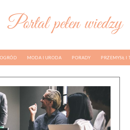
Portal pełen wiedzy
 OGRÓD
MODA I URODA
PORADY
PRZEMYSŁ I