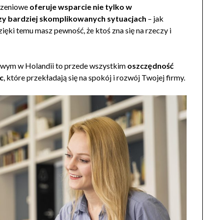
iczeniowe
oferuje wsparcie nie tylko w
rzy bardziej skomplikowanych sytuacjach
– jak
ęki temu masz pewność, że ktoś zna się na rzeczy i
owym w Holandii to przede wszystkim
oszczędność
c
, które przekładają się na spokój i rozwój Twojej firmy.