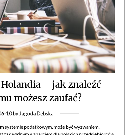
 Holandia – jak znaleźć
emu możesz zaufać?
06-10
by
Jagoda Dębska
cym systemie podatkowym, może być wyzwaniem.
est tak ważnym wsparciem dla polskich przedsiębiorców