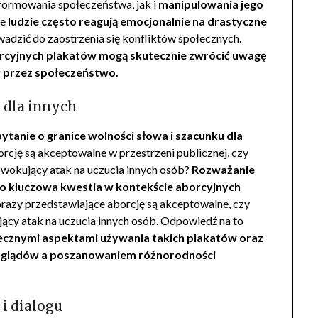
formowania społeczeństwa, jak i
manipulowania jego
że
ludzie często reagują emocjonalnie na drastyczne
wadzić do zaostrzenia się konfliktów społecznych.
rcyjnych plakatów mogą skutecznie zwrócić uwagę
y przez społeczeństwo.
 dla innych
ytanie o granice wolności słowa i szacunku dla
orcję są akceptowalne w przestrzeni publicznej, czy
rowokujący atak na uczucia innych osób?
Rozważanie
 to kluczowa kwestia w kontekście aborcyjnych
obrazy przedstawiające aborcję są akceptowalne, czy
jący atak na uczucia innych osób. Odpowiedź na to
ołecznymi aspektami używania takich plakatów oraz
glądów a poszanowaniem różnorodności
i dialogu