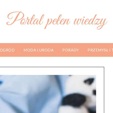
Portal pełen wiedzy
 OGRÓD
MODA I URODA
PORADY
PRZEMYSŁ I