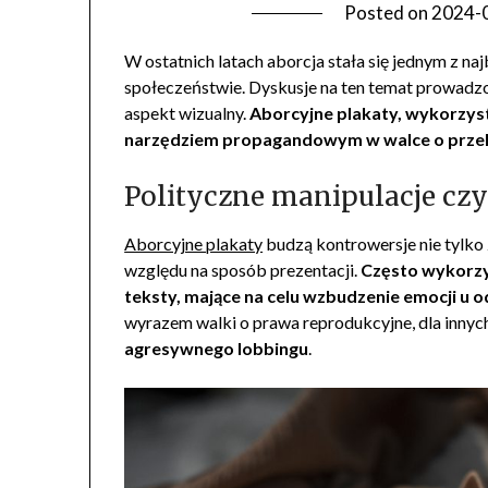
Posted on
2024-
W ostatnich latach aborcja stała się jednym z n
społeczeństwie. Dyskusje na ten temat prowadzo
aspekt wizualny.
Aborcyjne plakaty, wykorzyst
narzędziem propagandowym w walce o przek
Polityczne manipulacje cz
Aborcyjne plakaty
budzą kontrowersje nie tylko 
względu na sposób prezentacji.
Często wykorzy
teksty, mające na celu wzbudzenie emocji u 
wyrazem walki o prawa reprodukcyjne, dla innych
agresywnego lobbingu
.