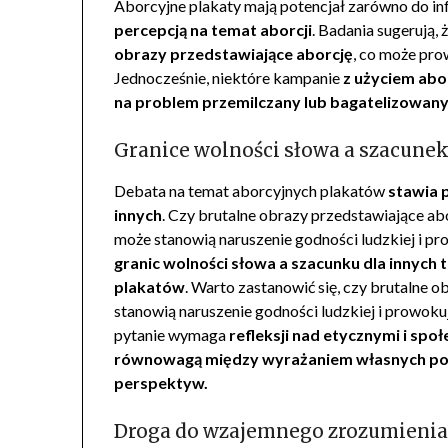
Aborcyjne plakaty mają potencjał zarówno do in
percepcją na temat aborcji
. Badania sugerują, 
obrazy przedstawiające aborcję
, co może pro
Jednocześnie, niektóre kampanie
z użyciem abo
na problem przemilczany lub bagatelizowan
Granice wolności słowa a szacunek
Debata na temat aborcyjnych plakatów
stawia p
innych
. Czy brutalne obrazy przedstawiające ab
może stanowią naruszenie godności ludzkiej i p
granic wolności słowa a szacunku dla innych
plakatów
. Warto zastanowić się, czy brutalne 
stanowią naruszenie godności ludzkiej i prowoku
pytanie wymaga
refleksji nad etycznymi i sp
równowagą między wyrażaniem własnych po
perspektyw.
Droga do wzajemnego zrozumienia 