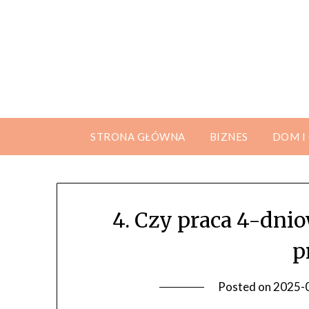
Skip
to
content
STRONA GŁÓWNA
BIZNES
DOM I
4. Czy praca 4-dni
p
Posted on
2025-