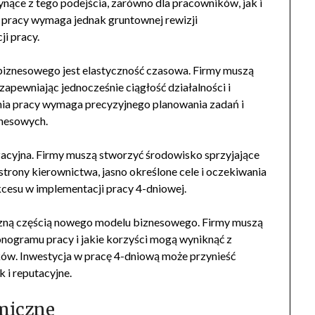
ynące z tego podejścia, zarówno dla pracowników, jak i
ń pracy wymaga jednak gruntownej rewizji
i pracy.
znesowego jest elastyczność czasowa. Firmy muszą
apewniając jednocześnie ciągłość działalności i
a pracy wymaga precyzyjnego planowania zadań i
znesowych.
zacyjna. Firmy muszą stworzyć środowisko sprzyjające
trony kierownictwa, jasno określone cele i oczekiwania
cesu w implementacji pracy 4-dniowej.
ączną częścią nowego modelu biznesowego. Firmy muszą
onogramu pracy i jakie korzyści mogą wyniknąć z
ów. Inwestycja w pracę 4-dniową może przynieść
 i reputacyjne.
miczne