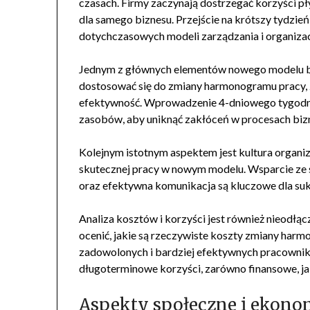
czasach. Firmy zaczynają dostrzegać korzyści pł
dla samego biznesu. Przejście na krótszy tydzie
dotychczasowych modeli zarządzania i organizacj
Jednym z głównych elementów nowego modelu bi
dostosować się do zmiany harmonogramu pracy, z
efektywność. Wprowadzenie 4-dniowego tygodni
zasobów, aby uniknąć zakłóceń w procesach bi
Kolejnym istotnym aspektem jest kultura organi
skutecznej pracy w nowym modelu. Wsparcie ze s
oraz efektywna komunikacja są kluczowe dla suk
Analiza kosztów i korzyści jest również nieodł
ocenić, jakie są rzeczywiste koszty zmiany harm
zadowolonych i bardziej efektywnych pracownik
długoterminowe korzyści, zarówno finansowe, jak
Aspekty społeczne i ekono