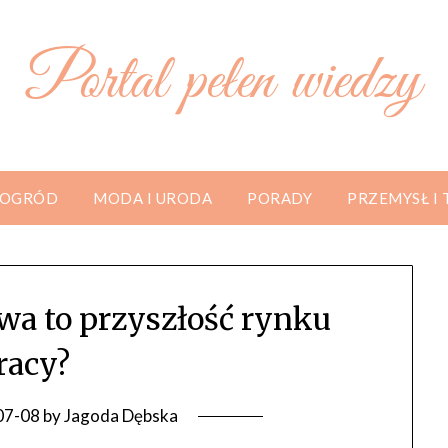
Portal pełen wiedzy
 OGRÓD
MODA I URODA
PORADY
PRZEMYSŁ I
owa to przyszłość rynku
racy?
07-08
by
Jagoda Dębska