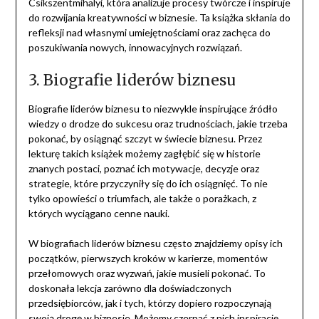
Csikszentmihalyi, która analizuje procesy twórcze i inspiruje
do rozwijania kreatywności w biznesie. Ta książka skłania do
refleksji nad własnymi umiejętnościami oraz zachęca do
poszukiwania nowych, innowacyjnych rozwiązań.
3. Biografie liderów biznesu
Biografie liderów biznesu to niezwykle inspirujące źródło
wiedzy o drodze do sukcesu oraz trudnościach, jakie trzeba
pokonać, by osiągnąć szczyt w świecie biznesu. Przez
lekturę takich książek możemy zagłębić się w historie
znanych postaci, poznać ich motywacje, decyzje oraz
strategie, które przyczyniły się do ich osiągnięć. To nie
tylko opowieści o triumfach, ale także o porażkach, z
których wyciągano cenne nauki.
W biografiach liderów biznesu często znajdziemy opisy ich
początków, pierwszych kroków w karierze, momentów
przełomowych oraz wyzwań, jakie musieli pokonać. To
doskonała lekcja zarówno dla doświadczonych
przedsiębiorców, jak i tych, którzy dopiero rozpoczynają
swoją drogę w biznesie. Możemy czerpać z nich inspirację,