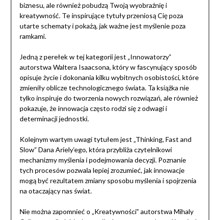
biznesu, ale również pobudzą Twoją wyobraźnię i
kreatywność. Te inspirujące tytuły przeniosą Cię poza
utarte schematy i pokażą, jak ważne jest myślenie poza
ramkami.
Jedną z perełek w tej kategorii jest „Innowatorzy”
autorstwa Waltera Isaacsona, który w fascynujący sposób
opisuje życie i dokonania kilku wybitnych osobistości, które
zmieniły oblicze technologicznego świata. Ta książka nie
tylko inspiruje do tworzenia nowych rozwiązań, ale również
pokazuje, że innowacja często rodzi się z odwagi i
determinacji jednostki.
Kolejnym wartym uwagi tytułem jest „Thinking, Fast and
Slow” Dana Ariely’ego, która przybliża czytelnikowi
mechanizmy myślenia i podejmowania decyzji. Poznanie
tych procesów pozwala lepiej zrozumieć, jak innowacje
mogą być rezultatem zmiany sposobu myślenia i spojrzenia
na otaczający nas świat.
Nie można zapomnieć o „Kreatywności” autorstwa Mihaly