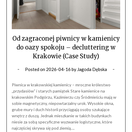
Od zagraconej piwnicy w kamienicy
do oazy spokoju – decluttering w
Krakowie (Case Study)
Posted on
2026-04-16
by
Jagoda Dębska
Piwnica w krakowskiej kamienicy – mroczne królestwo
„przydasiów” i starych pamiątek Stare kamienice na
krakowskim Podgórzu, Kazimierzu czy Śródmieściu mają w
sobie magnetyczny, niepowtarzalny urok. Wysokie okna,
grube mury i duch historii przyciągają osoby szukające
wnętrz z duszą. Jednak mieszkanie w takich budynkach
niesie za sobą specyficzne wyzwanie logistyczne, które
najczęściej skrywa się pod ziemią….